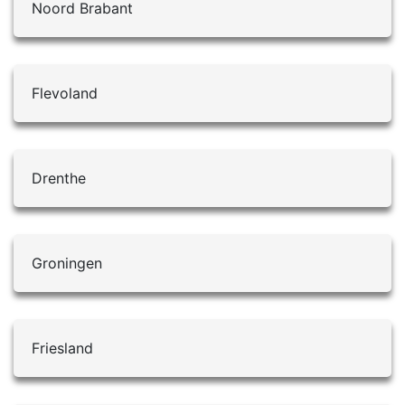
schilder die is aangesloten bij het
Noord Brabant
die geschikt zijn voor verschillende
Eigenhuis Schilderplan maakt gebruik
oppervlakken en toepassingen. Dit
van hoogwaardige verf- en
omvat primers, muurverf, lakverf en
schildermaterialen. Ze kunnen je
eventuele speciale coatings die nodig
adviseren over de beste verfsoorten
Flevoland
zijn voor specifieke projecten.
en afwerkingen die geschikt zijn voor
Zakelijke aspecten:
Als zelfstandig
jouw specifieke situatie, om een
schilder is het belangrijk om de
langdurige en mooie afwerking te
zakelijke aspecten van je
realiseren.
Drenthe
onderneming op orde te hebben. Dit
Duurzaamheid en
omvat het registreren van je bedrijf,
milieuvriendelijkheid: Deelnemende
het regelen van verzekeringen, het
schilders streven naar duurzaamheid
bijhouden van boekhouding en het
en milieuvriendelijkheid. Ze kunnen je
Groningen
bepalen van je prijsstructuur.
informeren over milieuvriendelijke
Marketing en klantenwerving:
Om
verfsoorten en technieken die minder
klanten aan te trekken, is het
belastend zijn voor het milieu.
belangrijk om marketingactiviteiten
Duidelijke communicatie en
Friesland
uit te voeren. Dit kan het hebben van
transparantie: Schilders die deel
een professionele website, het
uitmaken van het Eigenhuis
adverteren in lokale media, het