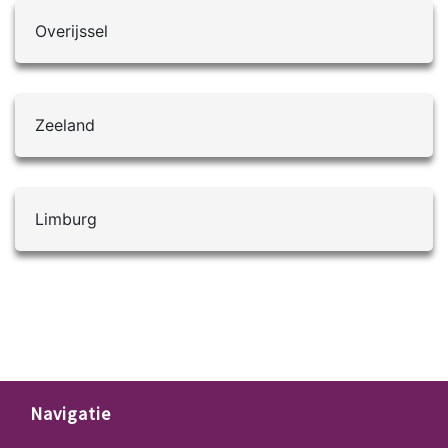
Schilderplan hechten veel waarde aan
verspreiden van flyers of het
Overijssel
heldere communicatie en
netwerken met andere professionals
transparantie. Ze zullen je op de
omvatten.
hoogte houden van het project, de
voortgang en eventuele wijzigingen,
Zeeland
en je voorzien van een duidelijke
offerte en planning.
Limburg
Navigatie