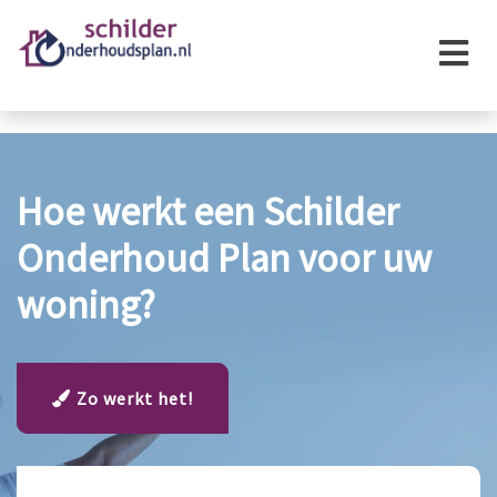
×
Hoe werkt een Schilder
Onderhoud Plan voor uw
woning?
Zo werkt het!