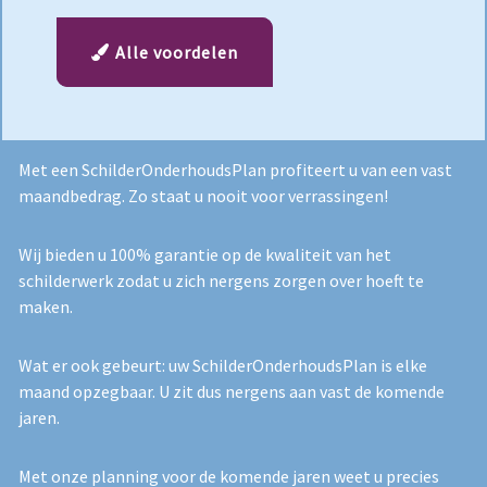
Alle voordelen
Met een SchilderOnderhoudsPlan profiteert u van een vast
maandbedrag. Zo staat u nooit voor verrassingen!
Wij bieden u 100% garantie op de kwaliteit van het
schilderwerk zodat u zich nergens zorgen over hoeft te
maken.
Wat er ook gebeurt: uw SchilderOnderhoudsPlan is elke
maand opzegbaar. U zit dus nergens aan vast de komende
jaren.
Met onze planning voor de komende jaren weet u precies