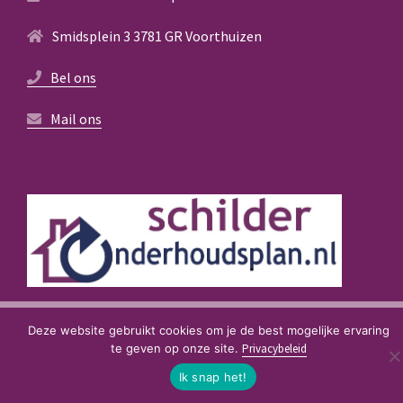
Smidsplein 3 3781 GR Voorthuizen
Bel ons
Mail ons
© 2021
SchilderOnderhoudsPlan
. Created by
D-Fokker
Deze website gebruikt cookies om je de best mogelijke ervaring
te geven op onze site.
Privacybeleid
Ik snap het!