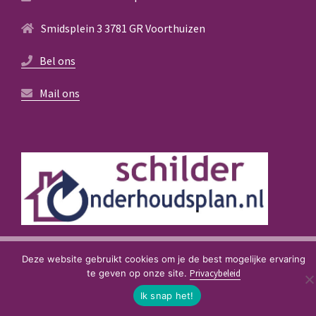
Smidsplein 3 3781 GR Voorthuizen
Bel ons
Mail ons
© 2021
SchilderOnderhoudsPlan
. Created by
D-Fokker
Deze website gebruikt cookies om je de best mogelijke ervaring
te geven op onze site.
Privacybeleid
Ik snap het!