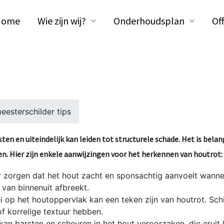
Home
Wie zijn wij?
Onderhoudsplan
Of
esterschilder tips
en en uiteindelijk kan leiden tot structurele schade. Het is bela
. Hier zijn enkele aanwijzingen voor het herkennen van houtrot:
r zorgen dat het hout zacht en sponsachtig aanvoelt wanne
 van binnenuit afbreekt.
op het houtoppervlak kan een teken zijn van houtrot. Schim
f korrelige textuur hebben.
kan barsten en scheuren in het hout veroorzaken, die eruit 