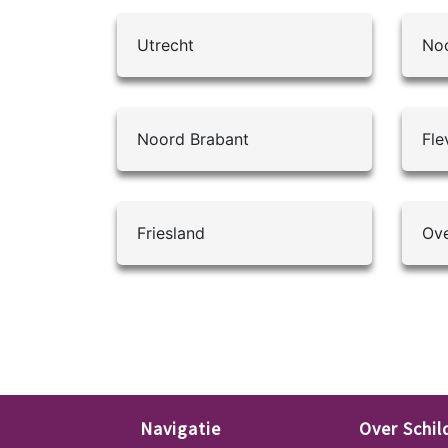
Utrecht
Noo
Noord Brabant
Fle
Friesland
Ove
Navigatie
Over Schi