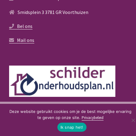
Smidsplein 3 3781 GR Voorthuizen
Bel ons
Mail ons
© 2021
SchilderOnderhoudsPlan
. Created by
D-Fokker
Deze website gebruikt cookies om je de best mogelijke ervaring
te geven op onze site.
Privacybeleid
Ik snap het!