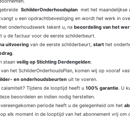
doornemen.
tgebreide
SchilderOnderhoudsplan
met het maandelijkse
tvangt u een opdrachtbevestiging en wordt het werk in ove
het onderhoudswerk tekent u, na
beoordeling van het wer
t u de factuur voor de eerste schilderbeurt.
a uitvoering
van de eerste schilderbeurt,
start
het onderh
edrag
.
n staan
veilig op Stichting Derdengelden
.
d van het SchilderOnderhoudsPlan, komen wij op vooraf va
ilder- en onderhoudsbeurten
uit te voeren.
n calamiteit? Tijdens de looptijd heeft u
100% garantie
. U k
 deze beoordelen en indien nodig herstellen.
vereengekomen periode heeft u de gelegenheid om het
ab
 op elk moment in de looptijd van het abonnement vrij om 