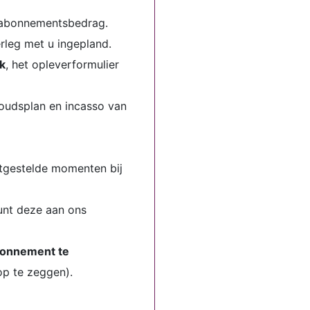
 abonnementsbedrag.
rleg met u ingepland.
k
, het opleverformulier
oudsplan en incasso van
stgestelde momenten bij
unt deze aan ons
onnement te
op te zeggen).