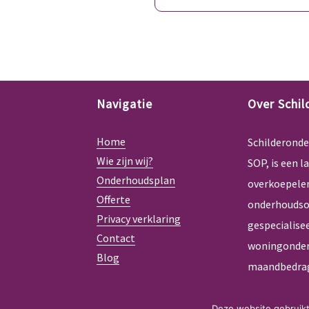
Navigatie
Over Schi
Home
Schilderonde
Wie zijn wij?
SOP, is een l
Onderhoudsplan
overkoepelen
Offerte
onderhoudsor
Privacy verklaring
gespecialisee
Contact
woningonder
Blog
maandbedra
Deze website gebruikt