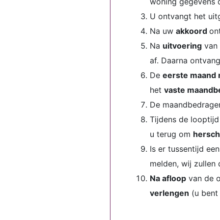
woning gegevens 
U ontvangt het ui
Na uw
akkoord
on
Na
uitvoering
van 
af. Daarna ontvang
De
eerste maand n
het
vaste maandb
De maandbedrage
Tijdens de looptij
u terug om
hersch
Is er tussentijd ee
melden, wij zullen
Na afloop
van de o
verlengen
(u bent