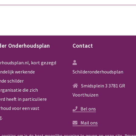
lder Onderhoudsplan
Contact
rhoudsplan.nl, kort gezegd
andelijk werkende
Schilderonderhoudsplan
de schilder
Smidsplein 3 3781 GR
ganisatie die zich
Voorthuizen
rd heeft in particuliere
houd voor een vast
Bel ons
g.
Mail ons
 cookies om je de best mogelijke ervaring te geven op onze site.
Privac