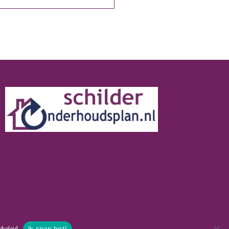
ybeleid
Ik snap het!