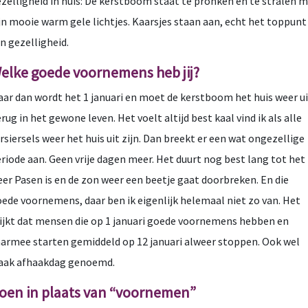
zelligheid in huis: De kerstboom staat te pronken en te stralen 
jn mooie warm gele lichtjes. Kaarsjes staan aan, echt het toppunt
n gezelligheid.
elke goede voornemens heb jij?
ar dan wordt het 1 januari en moet de kerstboom het huis weer ui
rug in het gewone leven. Het voelt altijd best kaal vind ik als alle
rsiersels weer het huis uit zijn. Dan breekt er een wat ongezellige
riode aan. Geen vrije dagen meer. Het duurt nog best lang tot het
er Pasen is en de zon weer een beetje gaat doorbreken. En die
ede voornemens, daar ben ik eigenlijk helemaal niet zo van. Het
ijkt dat mensen die op 1 januari goede voornemens hebben en
armee starten gemiddeld op 12 januari alweer stoppen. Ook wel
jaak afhaakdag genoemd.
oen in plaats van “voornemen”