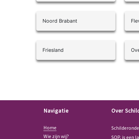
Noord Brabant
Fle
Friesland
Ove
Navigatie
Over Schi
Home
Schilderonde
Wie zijn wij?
SOP, is een l