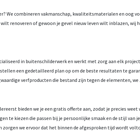
r? We combineren vakmanschap, kwaliteitsmaterialen en oog voor 
 wilt renoveren of gewoon je gevel nieuw leven wilt inblazen, wij 
cialiseerd in buitenschilderwerk en werkt met zorg aan elk proje
 stellen een gedetailleerd plan op om de beste resultaten te gara
ardige verfproducten die bestand zijn tegen de elementen, we zor
llereerst bieden we je een gratis offerte aan, zodat je precies we
 te kiezen die passen bij je persoonlijke smaak en de stijl van j
 zorgen we ervoor dat het binnen de afgesproken tijd wordt volto