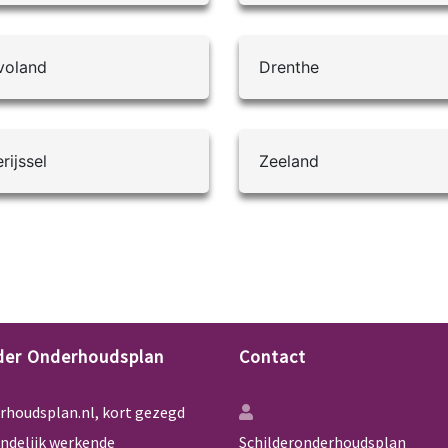
voland
Drenthe
rijssel
Zeeland
lder Onderhoudsplan
Contact
rhoudsplan.nl, kort gezegd
andelijk werkende
Schilderonderhoudsplan