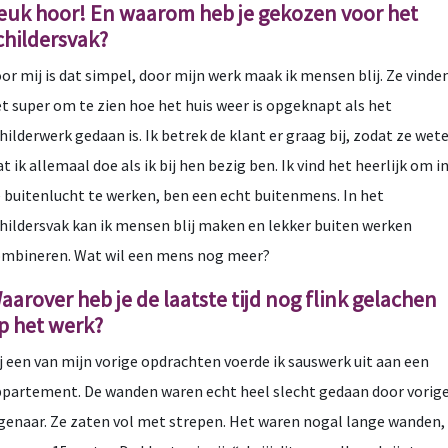
euk hoor! En waarom heb je gekozen voor het
childersvak?
or mij is dat simpel, door mijn werk maak ik mensen blij. Ze vinde
t super om te zien hoe het huis weer is opgeknapt als het
hilderwerk gedaan is. Ik betrek de klant er graag bij, zodat ze wet
t ik allemaal doe als ik bij hen bezig ben. Ik vind het heerlijk om i
 buitenlucht te werken, ben een echt buitenmens. In het
hildersvak kan ik mensen blij maken en lekker buiten werken
mbineren. Wat wil een mens nog meer?
aarover heb je de laatste tijd nog flink gelachen
p het werk?
j een van mijn vorige opdrachten voerde ik sauswerk uit aan een
partement. De wanden waren echt heel slecht gedaan door vorig
genaar. Ze zaten vol met strepen. Het waren nogal lange wanden,