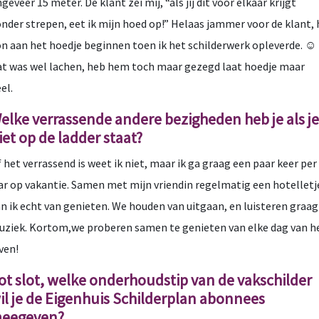
geveer 15 meter. De klant zei mij, “als jij dit voor elkaar krijgt
nder strepen, eet ik mijn hoed op!” Helaas jammer voor de klant, h
n aan het hoedje beginnen toen ik het schilderwerk opleverde. ☺
t was wel lachen, heb hem toch maar gezegd laat hoedje maar
el.
elke verrassende andere bezigheden heb je als je
iet op de ladder staat?
 het verrassend is weet ik niet, maar ik ga graag een paar keer per
ar op vakantie. Samen met mijn vriendin regelmatig een hotelletj
n ik echt van genieten. We houden van uitgaan, en luisteren graag
ziek. Kortom,we proberen samen te genieten van elke dag van h
ven!
ot slot, welke onderhoudstip van de vakschilder
il je de Eigenhuis Schilderplan abonnees
eegeven?