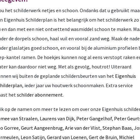
u het schilderwerk netjes en schoon. Ondanks dat u gebruikt maa
n Eigenhuis Schilderplan is het belangrijk om het schilderwerk zo
 en dan met een niet ontvettend wasmiddel schoon te maken. Ma
der de dorpels schoon, haal vuil en vooral zand weg. Maak de nad
der glaslatjes goed schoon, en vooral bij de aluminium profielen b
ep-kantel ramen. De hoekjes kunnen nog al eens verstopt raken e
ter kan daardoor niet weg. Met als gevolg, houtrot! Uiteraard
nnen wij buiten de geplande schildersbeurten van het
Eigenhuis
hilderplan
, ieder jaar uw houtwerk schoonmaken. Extra service
aast het
schilder abonnement
.
ik op de namen om meer te lezen om over onze Eigenhuis schilde
mee van Straalen
,
Laurens van Dijk
,
Peter Gangelhof
,
Peter Geurt
o Gorree
,
Geurt Aangeenbrug
,
Arie van der Vlist
,
Stephan Baas
,
Jo
ermeulen
,
Leon Satijn
,
Gerard van Loenen
,
Gert de Bruin
,
Michiel