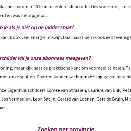
t dat het nummer 9010 in meerdere kleurcollecties voorkomt, en z
verd en was het opgelost.
e als je niet op de ladder staat?
kan ik ook veel energie in kwijt. Daarnaast ben ik ook een levensg
kschilder wil je onze abonnees meegeven?
oning, maar kijk naar de praktische kant om voordeel te halen. Te
ch met onze spullen. Daarom kunnen we
burenkorting
geven bij sch
nze Eigenhuis schilders
Esmee van Straalen
,
Laurens van Dijk
,
Pet
,
Jos Vermeulen
,
Leon Satijn
,
Gerard van Loenen
,
Gert de Bruin
,
Mi
aar
Zoeken per provincie