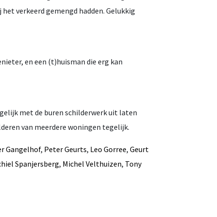
ij het verkeerd gemengd hadden. Gelukkig
enieter, en een (t)huisman die erg kan
gelijk met de buren schilderwerk uit laten
ilderen van meerdere woningen tegelijk.
er Gangelhof
,
Peter Geurts
,
Leo Gorree
,
Geurt
chiel Spanjersberg
,
Michel Velthuizen
,
Tony