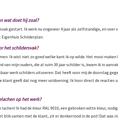
en wat doet hij zoal?
svak gestart. Ik werk nu ongeveer 4 jaar als zelfstandige, en voer v
 Eigenhuis Schilderplan.
r het schildersvak?
omen. Ik wist niet zo goed welke kant ik op wilde. Het mooi maken h
d van mijn ouders, die al ruim 30 jaar schilder is, kwam ik in aanr
aar werk schilders uitvoeren. Dat heeft voor mij de doorslag gegev
e klant geeft dat nog meer voldoening. Ik hoor direct de reacties
gelachen op het werk?
achen! Ik had de kleur RAL 9010, een gebroken witte kleur, nodig v
het blik samen met de klant, zit er donkerrood in de pot! Dat was