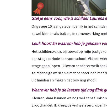
Stel je eens voor, wie is schilder Laurens 
Ongeveer 10 jaar geleden ben ik in het schilder
zowel binnen als buiten, in samenwerking met
Leuk hoor! En waarom heb je gekozen voo
Het schildersvak is bij toeval op mijn pad gek
een stageperiode aan voor school. Via een vrien
stage gaan lopen. Ik kwam er achter welk dankb
zelfstandige werk en direct contact heb met d
uit handen en maken het ook nog mooi!
Waarover heb je de laatste tijd nog flink 
Kleuren, daar kunnen we nog wel eens flink om l
groothandel. Ik kreeg de verf geleverd, open 